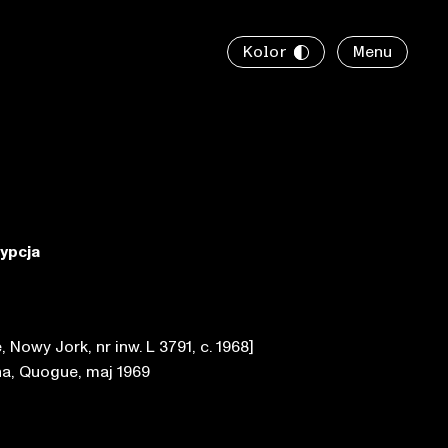
Kolor
Menu
rypcja
, Nowy Jork, nr inw. L 3791, c. 1968]
na, Quogue, maj 1969