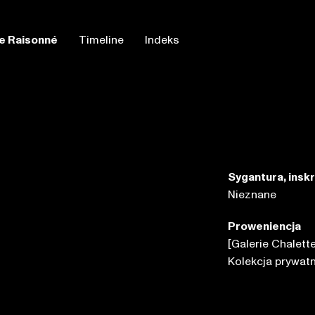
e Raisonné
Timeline
Indeks
Sygantura, insk
Nieznane
Proweniencja
[Galerie Chalette
Kolekcja prywat