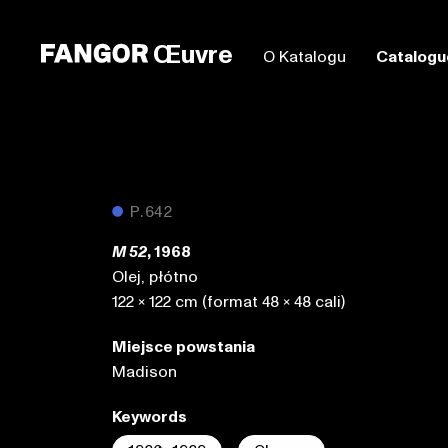
Œuvre
O Katalogu
Catalogu
●
P.642
, 1968
M 52
Olej, płótno
122 x 122 cm (format 48 x 48 cali)
Miejsce powstania
Madison
Keywords