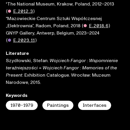
*The National Museum, Krakow, Poland, 2012–2013
(
●
E.2012.3
)
*Mazowieckie Centrum Sztuki Współczesnej
„Elektrownia”, Radom, Poland, 2018
(
●
E.2018.6
)
GNYP Gallery, Antwerp, Belgium, 2023–2024
(
●
E.2023.11
)
Literature
Szydłowski, Stefan.
Wojciech Fangor : Wspomnienie
=
teraźniejszości
Wojciech Fangor : Memories of the
. Exhibition Catalogue. Wrocław: Muzeum
Present
Narodowe, 2015.
Keywords
1970-1979
Paintings
Interfaces