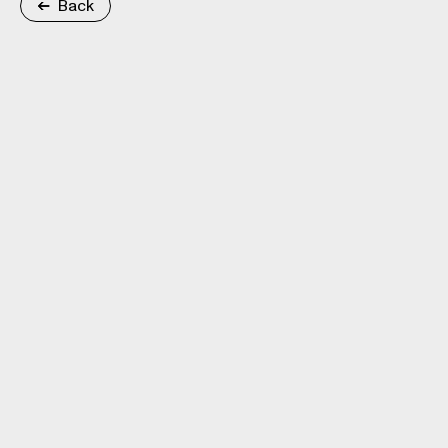
Back
FANGOR Foundation
(+48) 535 144 379
Office
ul. A.E. Odyńca 47
02-206 Warsaw
Poland