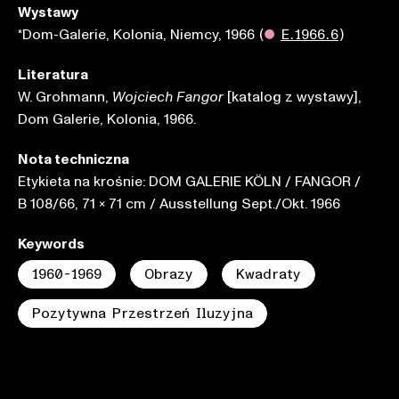
Wystawy
*Dom-Galerie, Kolonia, Niemcy, 1966
(
●
E.1966.6
)
Literatura
W. Grohmann,
[katalog z wystawy],
Wojciech Fangor
Dom Galerie, Kolonia, 1966.
Nota techniczna
Etykieta na krośnie: DOM GALERIE KÖLN / FANGOR /
B 108/66, 71 x 71 cm / Ausstellung Sept./Okt. 1966
Keywords
1960-1969
Obrazy
Kwadraty
Pozytywna Przestrzeń Iluzyjna