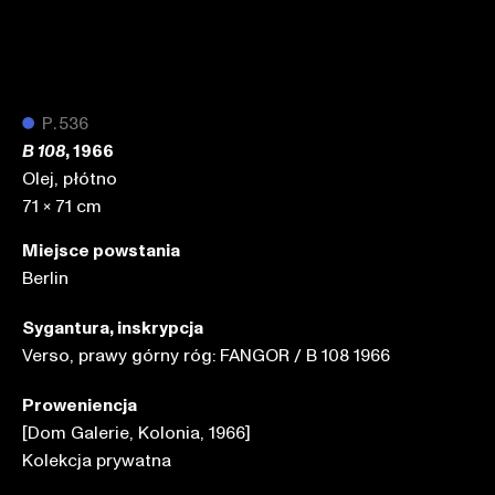
●
P.536
, 1966
B 108
Olej, płótno
71 x 71 cm
Miejsce powstania
Berlin
Sygantura, inskrypcja
Verso, prawy górny róg: FANGOR / B 108 1966
Proweniencja
[Dom Galerie, Kolonia, 1966]
Kolekcja prywatna