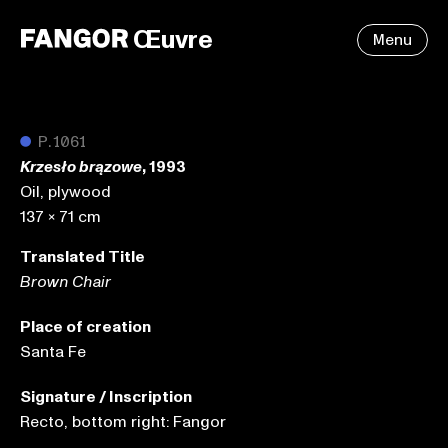
Œuvre
Menu
●
P.1061
, 1993
Krzesło brązowe
Oil, plywood
137 x 71 cm
Translated Title
Brown Chair
Place of creation
Santa Fe
Signature / Inscription
Recto, bottom right: Fangor