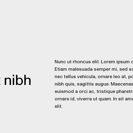
Nunc ut rhoncus elit. Lorem ipsum do
Etiam malesuada semper mi, sed soll
t nibh
nec tellus vehicula, ornare leo at, po
nibh quis, sagittis augue. Maecenas 
euismod a orci ac, tristique pharetr
ornare id, viverra ut quam. In sit a
elit.