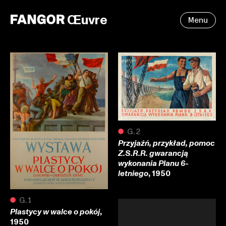
Œuvre
Menu
●
G.2
Przyjaźń, przykład, pomoc
Z.S.R.R. gwarancją
wykonania Planu 6-
, 1950
letniego
●
G.1
,
Plastycy w walce o pokój
1950