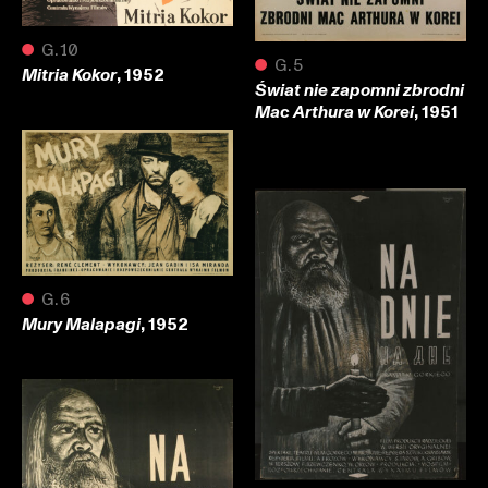
●
G.10
●
G.5
, 1952
Mitria Kokor
Świat nie zapomni zbrodni
, 1951
Mac Arthura w Korei
●
G.6
, 1952
Mury Malapagi