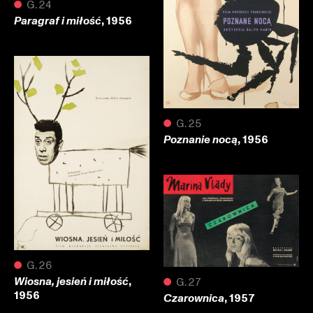
●
G.24
, 1956
Paragraf i miłość
●
G.25
, 1956
Poznanie nocą
●
G.26
,
Wiosna, jesień i miłość
●
G.27
1956
, 1957
Czarownica