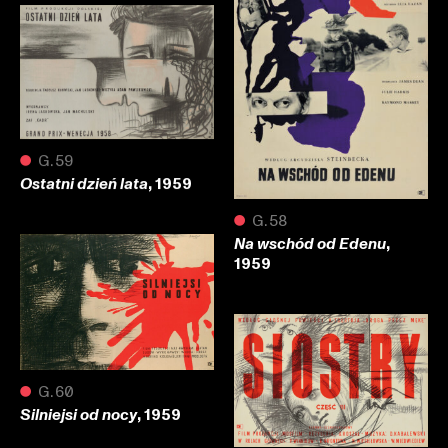
●
G.59
, 1959
Ostatni dzień lata
●
G.58
,
Na wschód od Edenu
1959
●
G.60
, 1959
Silniejsi od nocy