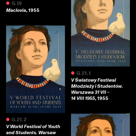
●
G.19
, 1955
Maclovia
●
G.21.1
V Światowy Festiwal
Młodzieży i Studentów.
Warszawa 31 VII -
, 1955
14 VIII 1955
●
G.21.2
V World Festival of Youth
and Students. Warsaw