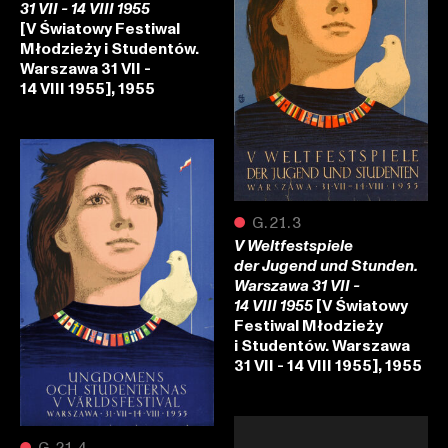
31 VII - 14 VIII 1955
[V Światowy Festiwal
Młodzieży i Studentów.
Warszawa 31 VII -
14 VIII 1955], 1955
●
G.21.3
V Weltfestspiele
der Jugend und Stunden.
Warszawa 31 VII -
[V Światowy
14 VIII 1955
Festiwal Młodzieży
i Studentów. Warszawa
31 VII - 14 VIII 1955], 1955
●
G.21.4