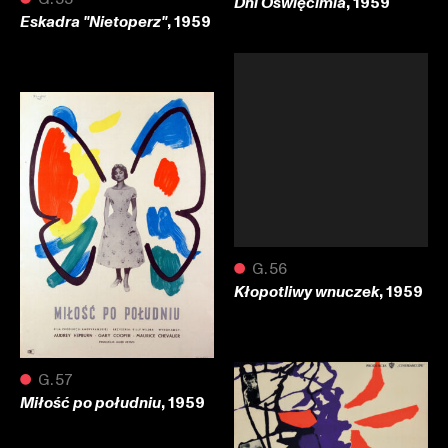
, 1959
Dni Oświęcimia
, 1959
Eskadra "Nietoperz"
●
G.56
, 1959
Kłopotliwy wnuczek
●
G.57
, 1959
Miłość po południu