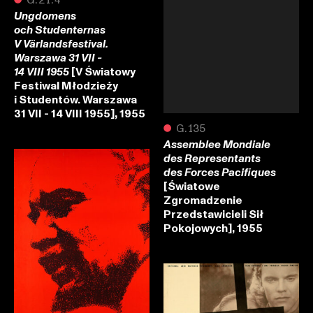
Ungdomens
och Studenternas
V Värlandsfestival.
Warszawa 31 VII -
[V Światowy
14 VIII 1955
Festiwal Młodzieży
i Studentów. Warszawa
31 VII - 14 VIII 1955], 1955
●
G.135
Assemblee Mondiale
des Representants
des Forces Pacifiques
[Światowe
Zgromadzenie
Przedstawicieli Sił
Pokojowych], 1955