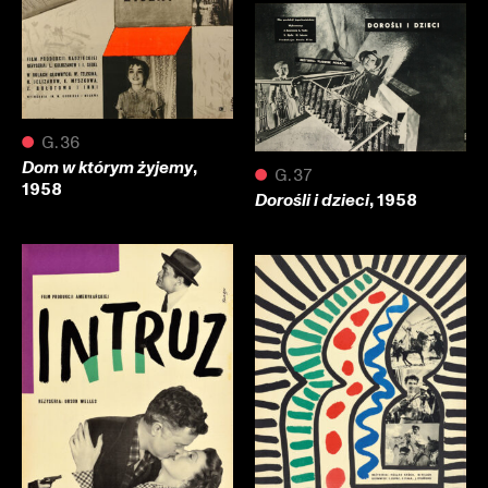
●
G.36
,
Dom w którym żyjemy
●
G.37
1958
, 1958
Dorośli i dzieci