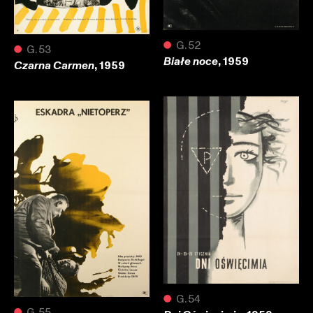
●
G.52
●
G.53
, 1959
Białe noce
, 1959
Czarna Carmen
●
G.54
●
G.55