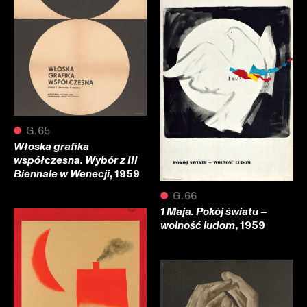
●
G.65
Włoska grafika
współczesna. Wybór z III
, 1959
Biennale w Wenecji
●
G.66
1 Maja. Pokój światu –
, 1959
wolność ludom