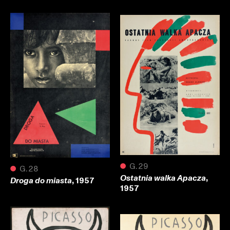
●
G.29
●
G.28
,
Ostatnia walka Apacza
, 1957
Droga do miasta
1957