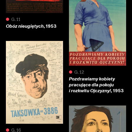
●
G.11
, 1953
Obóz nieugiętych
●
G.12
Pozdrawiamy kobiety
pracujące dla pokoju
, 1953
i rozkwitu Ojczyzny!
●
G.16