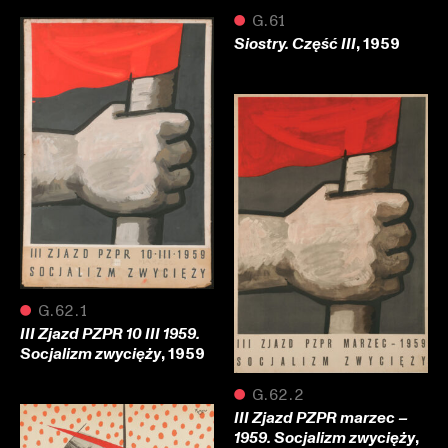
●
G.61
, 1959
Siostry. Część III
●
G.62.1
III Zjazd PZPR 10 III 1959.
, 1959
Socjalizm zwycięży
●
G.62.2
III Zjazd PZPR marzec –
,
1959. Socjalizm zwycięży