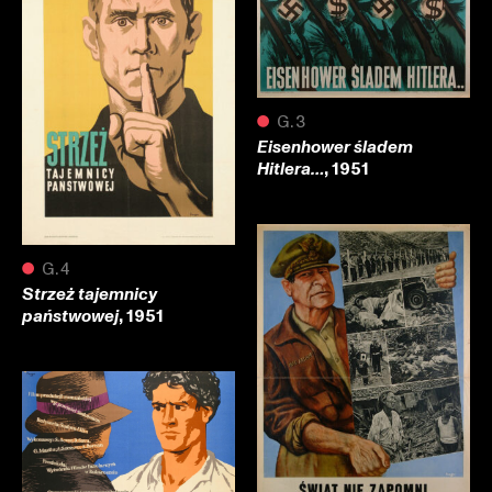
●
G.3
Eisenhower śladem
, 1951
Hitlera…
●
G.4
Strzeż tajemnicy
, 1951
państwowej