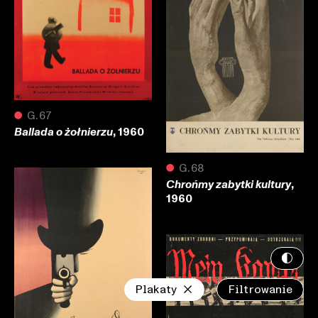
●
G.67
, 1960
Ballada o żołnierzu
●
G.68
,
Chrońmy zabytki kultury
1960
Plakaty
Filtrowanie