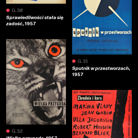
●
G.30
Sprawiedliwości stała się
, 1957
zadość
●
G.31
,
Sputnik w przestworzach
1957
●
G.32