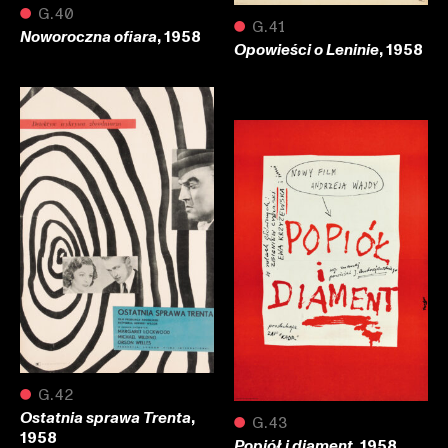
●
G.40
●
G.41
, 1958
Noworoczna ofiara
, 1958
Opowieści o Leninie
●
G.42
,
Ostatnia sprawa Trenta
●
G.43
1958
, 1958
Popiół i diament