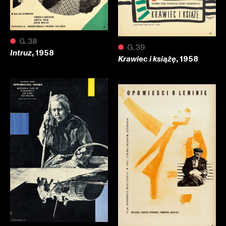
●
G.38
●
G.39
, 1958
Intruz
, 1958
Krawiec i książę