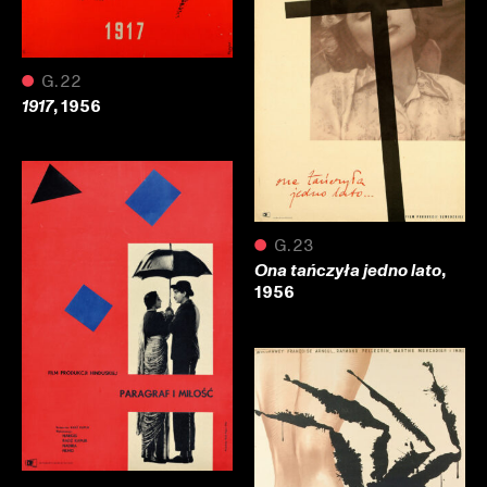
●
G.22
, 1956
1917
●
G.23
,
Ona tańczyła jedno lato
1956