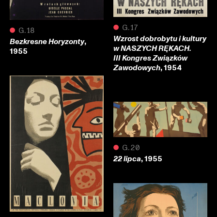
●
G.17
●
G.18
Wzrost dobrobytu i kultury
,
Bezkresne Horyzonty
w NASZYCH RĘKACH.
1955
III Kongres Związków
, 1954
Zawodowych
●
G.20
, 1955
22 lipca