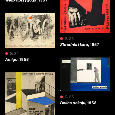
, 1957
Wielka przygoda
●
G.33
, 1957
Zbrodnia i kara
●
G.34
, 1958
Amigo
●
G.35
, 1958
Dolina pokoju