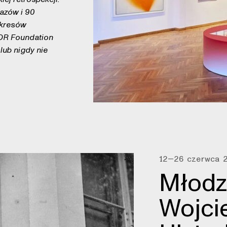
azów i 90
okresów
GOR Foundation
 lub nigdy nie
12—26 czerwca 
Młodz
Wojci