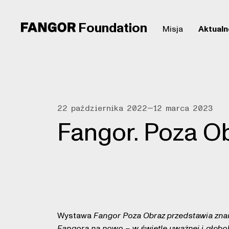
Foundation
Misja
Aktualn
22 października 2022—12 marca 2023
Fangor. Poza O
Wystawa
Fangor Poza Obraz
przedstawia zna
Fangora na nowo – w świetle uważnej i głęboki