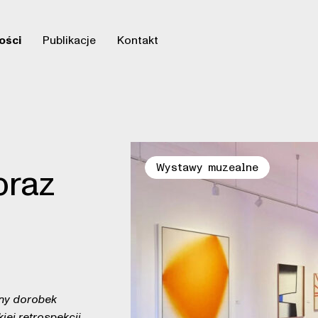
ości
Publikacje
Kontakt
braz
Wystawy muzealne
ny dorobek
ej retrospekcji.