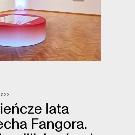
2022
ieńcze lata
echa Fangora.