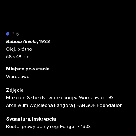
●
P.5
, 1938
Babcia Aniela
Olej, płótno
58 x 48 cm
Miejsce powstania
Warszawa
Zdjęcie
Muzeum Sztuki Nowoczesnej w Warszawie – ©
Archiwum Wojciecha Fangora | FANGOR Foundation
Sygantura, inskrypcja
Recto, prawy dolny róg: Fangor / 1938