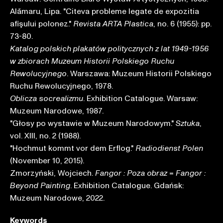
Alămaru, Lipa. "Citeva probleme legate de expozitia
afişului polonez."
, no. 6 (1955): pp.
Revista ARTA Plastica
73-80.
Katalog polskich plakatów politycznych z lat 1949-1956
w zbiorach Muzeum Historii Polskiego Ruchu
. Warszawa: Muzeum Historii Polskiego
Rewolucyjnego
Ruchu Rewolucyjnego, 1978.
. Exhibition Catalogue. Warsaw:
Oblicza socrealizmu
Muzeum Narodowe, 1987.
"Głosy po wystawie w Muzeum Narodowym."
,
Sztuka
vol. XIII, no. 2 (1988).
"Hochmut kommt vor dem Erflog."
Radiodienst Polen
(November 10, 2015).
Zmorzyński, Wojciech.
=
Fangor : Poza obraz
Fangor :
. Exhibition Catalogue. Gdańsk:
Beyond Painting
Muzeum Narodowe, 2022.
Keywords