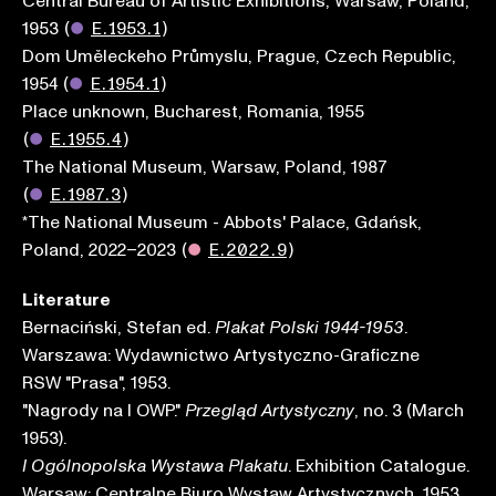
Central Bureau of Artistic Exhibitions, Warsaw, Poland,
1953
(
●
E.1953.1
)
Dom Uměleckeho Průmyslu, Prague, Czech Republic,
1954
(
●
E.1954.1
)
Place unknown, Bucharest, Romania, 1955
(
●
E.1955.4
)
The National Museum, Warsaw, Poland, 1987
(
●
E.1987.3
)
*The National Museum - Abbots' Palace, Gdańsk,
Poland, 2022–2023
(
●
E.2022.9
)
Literature
Bernaciński, Stefan ed.
.
Plakat Polski 1944-1953
Warszawa: Wydawnictwo Artystyczno-Graficzne
RSW "Prasa", 1953.
"Nagrody na I OWP."
, no. 3 (March
Przegląd Artystyczny
1953).
. Exhibition Catalogue.
I Ogólnopolska Wystawa Plakatu
Warsaw: Centralne Biuro Wystaw Artystycznych, 1953.