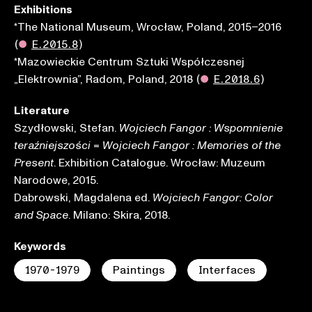
Exhibitions
*The National Museum, Wrocław, Poland, 2015–2016
(
●
E.2015.8
)
*Mazowieckie Centrum Sztuki Współczesnej
„Elektrownia”, Radom, Poland, 2018
(
●
E.2018.6
)
Literature
Szydłowski, Stefan.
Wojciech Fangor : Wspomnienie
=
teraźniejszości
Wojciech Fangor : Memories of the
. Exhibition Catalogue. Wrocław: Muzeum
Present
Narodowe, 2015.
Dabrowski, Magdalena ed.
Wojciech Fangor: Color
. Milano: Skira, 2018.
and Space
Keywords
1970-1979
Paintings
Interfaces