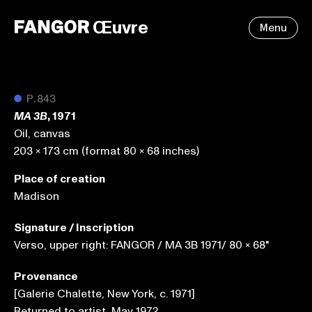
Œuvre
Menu
●
P.843
, 1971
MA 3B
Oil, canvas
203 x 173 cm (format 80 x 68 inches)
Place of creation
Madison
Signature / Inscription
Verso, upper right: FANGOR / MA 3B 1971/ 80 x 68"
Provenance
[Galerie Chalette, New York, c. 1971]
Returned to artist, May 1972