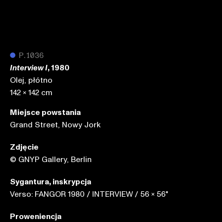
●
P.1036
, 1980
Interview I
Olej, płótno
142 x 142 cm
Miejsce powstania
Grand Street, Nowy Jork
Zdjęcie
© GNYP Gallery, Berlin
Sygantura, inskrypcja
Verso: FANGOR 1980 / INTERVIEW / 56 x 56"
Proweniencja