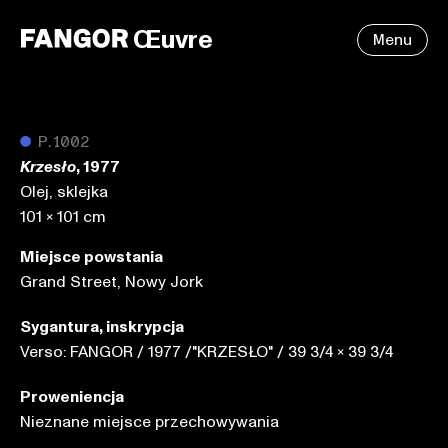
Œuvre
Menu
●
P.1002
, 1977
Krzesło
Olej, sklejka
101 x 101 cm
Miejsce powstania
Grand Street, Nowy Jork
Sygantura, inskrypcja
Verso: FANGOR / 1977 /"KRZESŁO" / 39 3/4 x 39 3/4
Proweniencja
Nieznane miejsce przechowywania