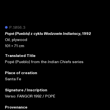
●
P.1056.3
z cyklu
, 1992
Popé (Pueblo)
Wodzowie Indiańscy
Oil, plywood
101 x 71 cm
Translated Title
Popé (Pueblo) from the
series
Indian Chiefs
Place of creation
Santa Fe
Signature / Inscription
Verso: FANGOR 1992 / POPÉ
Provenance