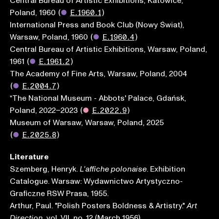
Central Bureau of Artistic Exhibitions, Katowice,
Poland, 1960
(
●
E.1960.1
)
International Press and Book Club (Nowy Świat),
Warsaw, Poland, 1960
(
●
E.1960.4
)
Central Bureau of Artistic Exhibitions, Warsaw, Poland,
1961
(
●
E.1961.2
)
The Academy of Fine Arts, Warsaw, Poland, 2004
(
●
E.2004.7
)
*The National Museum - Abbots' Palace, Gdańsk,
Poland, 2022–2023
(
●
E.2022.9
)
Museum of Warsaw, Warsaw, Poland, 2025
(
●
E.2025.8
)
Literature
Szemberg, Henryk.
. Exhibition
L'affiche polonaise
Catalogue. Warsaw: Wydawnictwo Artystyczno-
Graficzne RSW Prasa, 1955.
Arthur, Paul. "Polish Posters Boldness & Artistry."
Art
, vol. VII, no. 12 (March 1956).
Direction