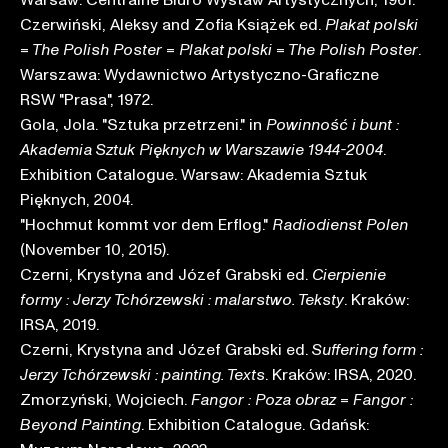
Warsaw: Centralne Biuro Wystaw Artystycznych, 1961.
Czerwiński, Aleksy and Zofia Książek ed.
Plakat polski
=
.
= The Polish Poster
Plakat polski = The Polish Poster
Warszawa: Wydawnictwo Artystyczno-Graficzne
RSW "Prasa", 1972.
Gola, Jola. "Sztuka przetrzeni." in
Powinność i bunt :
.
Akademia Sztuk Pięknych w Warszawie 1944-2004
Exhibition Catalogue. Warsaw: Akademia Sztuk
Pięknych, 2004.
"Hochmut kommt vor dem Erflog."
Radiodienst Polen
(November 10, 2015).
Czerni, Krystyna and Józef Grabski ed.
Cierpienie
. Kraków:
formy : Jerzy Tchórzewski : malarstwo. Teksty
IRSA, 2019.
Czerni, Krystyna and Józef Grabski ed.
Suffering form :
. Kraków: IRSA, 2020.
Jerzy Tchórzewski : painting. Texts
Zmorzyński, Wojciech.
=
Fangor : Poza obraz
Fangor :
. Exhibition Catalogue. Gdańsk:
Beyond Painting